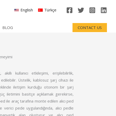
English
Türkçe
BLOG
CONTACT US
Deneyimi
ıllı kullanıcı etkileşimi, erişilebilirlik,
 edilebilir. Üstelik, kablosuz şarj cihazı ile
klinde iletişim kurduğu otonom bir şarj
üç iletimini basitçe açıklamak gerekirse,
 ped ile araç tarafına monte edilen alıcı ped
e verici pede uygulandığında, alıcı pedle
manyetik alan oluşturur ve alıcı ped