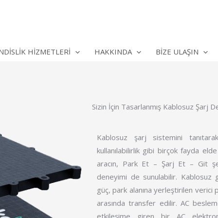
DISLIK HIZMETLERI
HAKKINDA
BİZE ULAŞIN
Sizin İçin Tasarlanmış Kablosuz Şarj 
Kablosuz şarj sistemini tanıtarak, ak
kullanılabilirlik gibi birçok fayda elde
aracın, Park Et – Şarj Et – Git şe
deneyimi de sunulabilir. Kablosuz g
güç, park alanına yerleştirilen verici
arasında transfer edilir. AC beslem
etkileşime giren bir AC elektro