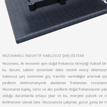
REZONANSLI İNDÜKTİF KABLOSUZ ŞARJ SİSTEMİ
Rezonans, iki nesnenin aynı doğal frekansta titreştiği fiziksel b
bu durum, salınım sisteminin daha verimli enerji eklemesi
Kablosuz şarj sisteminin güç transfer verimliliğini artırmak için,
pedlerin elektromanyetik alanlarının frekansları rezonanst
Rezonanslı kuplaj, verici ve alıcı pedlerin doğal frekanslarının yak
olduğu durumlarda ortaya çıkar ve bu, enerjinin yüksek ve ve
iletilmesine olanak tanır. Rezonansta çalışmak, gücün geniş bir 