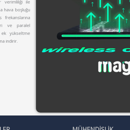
verimliliği ile
mda hava boşluğu
 frekanslarına
ri ve paralel
u ek yükseltme
a indirir.
LER
MÜHENDİSLİK