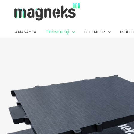
İçeriğe
atla
ANASAYFA
TEKNOLOJI
ÜRÜNLER
MÜHEN