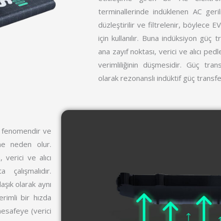
terminallerinde indüklenen AC geri
düzleştirilir ve filtrelenir, böylece
için kullanılır. Buna indüksiyon güç 
ana zayıf noktası, verici ve alıcı pe
verimliliğinin düşmesidir. Güç tran
olarak rezonanslı indüktif güç transfer
ir fenomendir ve
ne neden olur.
 verici ve alıcı
a çalışmalıdır.
laşık olarak aynı
rimli bir hızda
mesafeye (verici